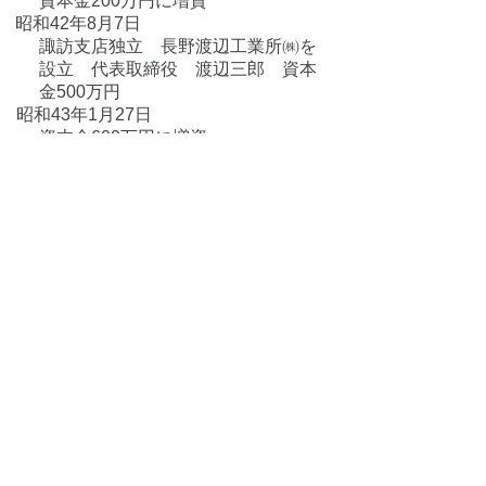
資本金200万円に増資
昭和42年8月7日
諏訪支店独立 長野渡辺工業所㈱を
設立 代表取締役 渡辺三郎 資本
金500万円
昭和43年1月27日
資本金600万円に増資
昭和47年9月15日
資本金1000万円に増資
昭和48年4月9日
山梨県知事許可（般－48）第517号
取得
昭和53年1月6日
㈱渡辺工業所に長野渡辺工業所㈱を
合併
昭和53年10月26日
建設大臣許可（特・般ー53）第8256号
取得
昭和53年12月14日
資本金1100万円に増資
昭和55年12月10日
資本金1300万円に増資