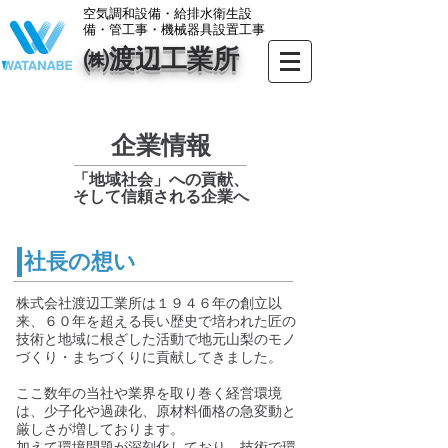
​空気調和設備・給排水衛生設
備・管工事・機械器具設置工事
㈱渡辺工業所
​企業情報
「地域社会」への貢献、
そして信頼される企業へ
社長の想い
株式会社渡辺工業所は１９４６年の創立以
来、６０年を超える長い歴史で培われた匠の
技術と地域に根ざした活動で地元山梨のモノ
づくり・まちづくりに貢献してきました。
ここ数年の当社や業界を取り巻く経営環境
は、少子化や過疎化、原材料価格の急変動と
厳しさが増しております。
加えて環境問題が深刻化しており、技術で環