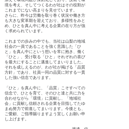
境を考え、そしてつくるわが社はその役割が
これまでにない高まりを見せています。
さらに、昨今は労働を取り巻く状況や働き方
も大きな変革期を迎えており、多様性をみと
め、ひとを真ん中に考える企業の在り方が強
く求められています。
これまでの歩みの中でも、当社は山梨の地域
社会の一員であることを強く意識した「ひ
と」を真ん中にという想いを常に抱き、働く
「ひと」、受け取る「ひと」それぞれの喜び
を最大にすることに邁進してまいりました。
それを成しえるのが、わが社が掲げる「品質
方針」であり、社員一同の品質に対する一貫
した強い信念であります。
「ひと」を真ん中に、「品質」こそすべての
信念で、ひとを育て、そのひと達と共に力を
合わせながら「環境」に貢献し、「地域社
会」に貢献し信頼される企業を目指してたゆ
まぬ努力で前進してまいります。今後とも、
ご愛顧、ご指導賜りますよう宜しくお願い申
し上げます。